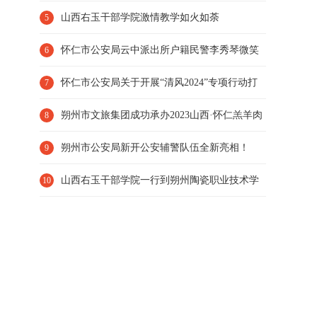
缴倒计时17天，即将截止！
山西右玉干部学院激情教学如火如荼
5
怀仁市公安局云中派出所户籍民警李秀琴微笑
6
服务是她的窗口“名片
怀仁市公安局关于开展“清风2024”专项行动打
7
击整治农村赌博违法
朔州市文旅集团成功承办2023山西·怀仁羔羊肉
8
交易大会布展工作
朔州市公安局新开公安辅警队伍全新亮相！
9
山西右玉干部学院一行到朔州陶瓷职业技术学
10
院调研并召开座谈会