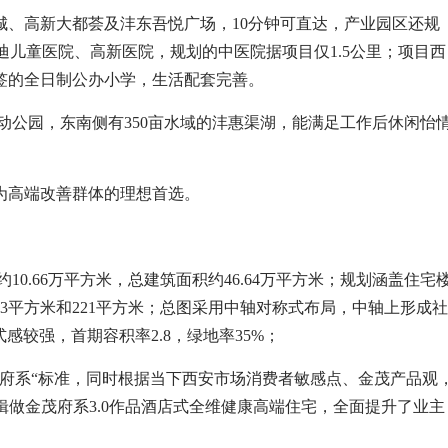
城、高新大都荟及沣东吾悦广场，10分钟可直达，产业园区还规
迪儿童医院、高新医院，规划的中医院据项目仅1.5公里；项目西
签的全日制公办小学，生活配套完善。
悦动公园，东南侧有350亩水域的沣惠渠湖，能满足工作后休闲怡
为高端改善群体的理想首选。
约10.66万平方米，总建筑面积约46.64万平方米；规划涵盖住宅
83平方米和221平方米；总图采用中轴对称式布局，中轴上形成社
感较强，首期容积率2.8，绿地率35%；
府系“标准，同时根据当下西安市场消费者敏感点、金茂产品观
逻辑做金茂府系3.0作品酒店式全维健康高端住宅，全面提升了业主