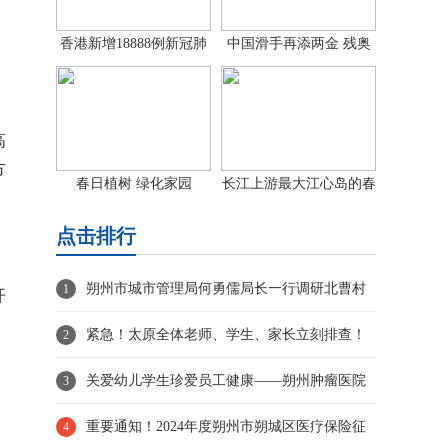
香港新增18888例新冠肺
中国滑手再添两金 残奥
炎确诊病
单板滑雪
高
方
春日植树 绿化家园
长江上游最大江心岛的春
日画卷
点击排行
朔州市城市管理局何勇儒局长一行调研北曹村
1
开
帮扶工作
紧急！太原全体老师、学生、家长立刻排查！
2
山西已出现！
关爱幼儿学生珍爱员工健康——朔州肿瘤医院
3
到幼儿园学校开展体检
重要通知！2024年度朔州市朔城区医疗保险征
4