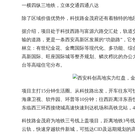
一横四纵三地铁，立体交通四通八达
除了区域价值优势外，科技路金茂府还有着独特的地
据介绍，项目处于科技西路与富源六路交汇处，轨道
输的道路，更是一条西安高新区发展的“功勋路”，它
林立：有世纪金花、金鹰国际等现代化、多功能、综
高新国际、旺座国际城等整齐规划、鳞次栉比的办公
台等高端住宅分布。
项目主打15分钟生活圈。从科技路出发，开车往东
海康卫视、软件园、环普等10分钟；往西距离沣东吾
东临西三环西接绕城高速快速到达机场和高铁北站，4
科技路金茂府为地铁三号线上盖项目，距离地铁3号线
云轨，快速穿越软件新城，可抵达CID及远期规划的