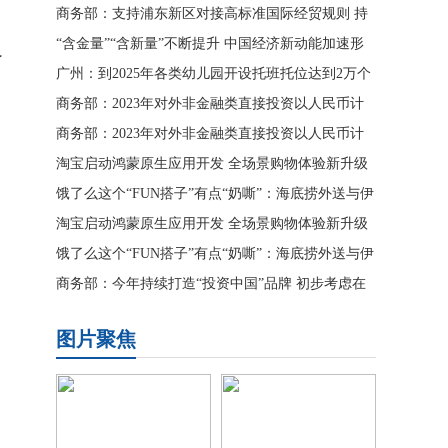
商务部：支持浦东新区对接高标准国际经贸规则 持
续深化综合改革试
“含金量”“含新量”不断提升 中国经济新动能加速形
了
成
广州：到2025年各类幼儿园开设托班托位达到2万个
以上
商务部：2023年对外非金融类直接投资以人民币计
增长16.7%
商务部：2023年对外非金融类直接投资以人民币计
增长16.7%
淘宝启动鸿蒙原生应用开发 全场景购物体验新升级
饿了么这个“FUN搭子”有点“奶嘶”：海底捞外送与伊
利联合推出火
淘宝启动鸿蒙原生应用开发 全场景购物体验新升级
饿了么这个“FUN搭子”有点“奶嘶”：海底捞外送与伊
利联合推出火
商务部：今年持续打造“投资中国”品牌 初步考虑在
境内外举办20多
图片聚焦