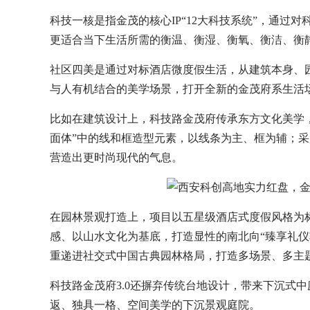
科技一核是指金茂的核心IP“12大科技系统”，通
更适合当下生活所需的衡温、衡湿、衡氧、衡洁、衡
社区四美是通过对标酒店微度假生活，从建筑本身、
与人有机结合的美学场景，打开全新的金茂府系生活
比如在建筑设计上，科技路金茂府传承东方文化美学
面体”中的线和框造型元素，以线条为主、框为辅；
营造出更时尚现代的气息。
在园林景观打造上，项目以五星级酒店式度假风格为
感、以山水文化为基底，打造显性的南北向“臻享礼仪轴
重递进社交式中国古典园林格局，打造多场景、多主题
科技路金茂府3.0还摒弃传统台地设计，带来下沉式
返、独具一格、空间美学的下沉景观庭院。