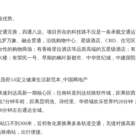
段优势。
交通完善，四通八达。项目所在的科技路不仅是一条承载交通运
包罗万象、融会贯通，沿线购物中心、星级酒店、CBD、住宅区
合性的购物商场；有香格里拉酒店等品质高端的五星级酒店；有
大楼；有荣民一号、早期的枫叶新都市、中华世纪城，中建国熙
可快速到达高新一期核心区；往南科直到达丝路软件城，距离软西
悦7分钟车程，距离昆明池、诗经里、华侨城欢乐世界约20分钟；
0分钟左右通达全城。
站口不到300米，近邻鱼化寨换乘多条轨道交通，无缝对接高新
高铁南站，出行便捷。