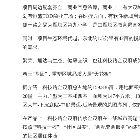
项目周边配套齐全，商业气息浓厚。商业上，有大茂
划有恒盛TOD商业广场；在医疗方面，有软件新城启
侧一路之隔为雁塔区第九小学，是由雁塔区教育局直
同时，项目生态环境优越。东北约1.5公里有42亩的
的需求。
繁荣、通达与生态、健康交织，也让科技路金茂府成
卷王“基因”，重塑区域品质人居“天花板”
据介绍，科技路金茂府总占地约159.836亩，用地面积
28幢，主力户型为三室和四室，面积为147平方米、1
区大堂-下沉庭院-中庭景观-后场景观的总图序列，仪式
在产品上，科技路金茂府传承金茂府在一线城市高端“
按照““科技一核”、“社区四美”、“两配套两服务”的
的社区居住体验。