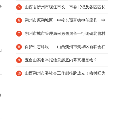
将
院独播 包贝尔明道演
山西省忻州市现任市长、市委书记及各区区长
5
朔州市原朔城区一中校长谭富德担任应县一中
6
校长！
朔州市城市管理局何勇儒局长一行调研北曹村
7
帮扶工作
保护生态环境——山西朔州市朔城区新联会在
8
和
行动
五台山实名举报信息起底内幕真相是啥？
9
山西朔州市委社会工作部挂牌成立！梅树旺为
10
首任部长
物