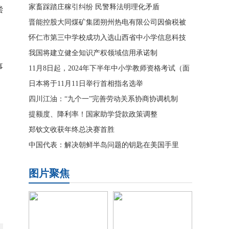
家畜踩踏庄稼引纠纷 民警释法明理化矛盾
偿
晋能控股大同煤矿集团朔州热电有限公司因偷税被
罚17.483255万元
怀仁市第三中学校成功入选山西省中小学信息科技
教育实验校
我国将建立健全知识产权领域信用承诺制
事
11月8日起，2024年下半年中小学教师资格考试（面
试）开始报名！
日本将于11月11日举行首相指名选举
四川江油：“九个一”完善劳动关系协商协调机制
提额度、降利率！国家助学贷款政策调整
郑钦文收获年终总决赛首胜
中国代表：解决朝鲜半岛问题的钥匙在美国手里
图片聚焦