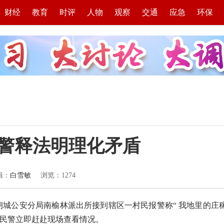
财经
教育
时评
人物
观察
交通
应急
环保
民警释法明理化矛盾
辑：
白雪敏
浏览：
1274
，朔城公安分局南榆林派出所接到辖区一村民报警称“ 我地里的庄
班民警立即赶赴现场查看情况。