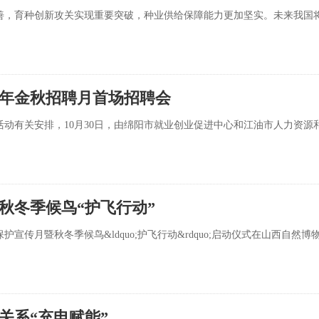
善，育种创新攻关实现重要突破，种业供给保障能力更加坚实。未来我国
4年金秋招聘月首场招聘会
项活动有关安排，10月30日，由绵阳市就业创业促进中心和江油市人力资源
暨秋冬季候鸟“护飞行动”
护宣传月暨秋冬季候鸟&ldquo;护飞行动&rdquo;启动仪式在山西自然博
关系“充电赋能”