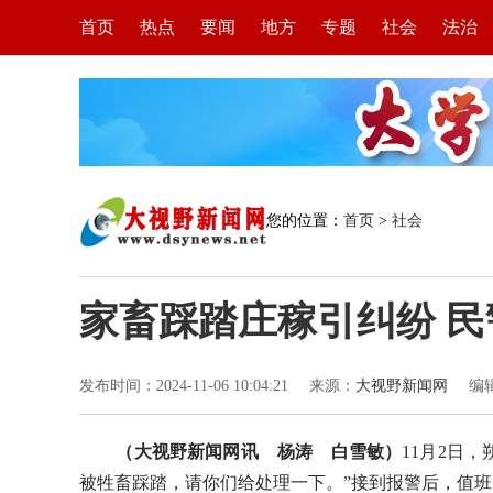
首页
热点
要闻
地方
专题
社会
法治
您的位置：
首页
>
社会
家畜踩踏庄稼引纠纷 
发布时间：2024-11-06 10:04:21
来源：
大视野新闻网
编
（大视野新闻网讯 杨涛 白雪敏）
11月2日
被牲畜踩踏，请你们给处理一下。”接到报警后，值