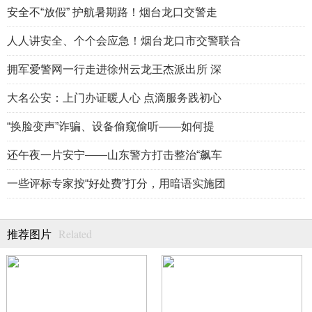
安全不“放假” 护航暑期路！烟台龙口交警走
人人讲安全、个个会应急！烟台龙口市交警联合
拥军爱警网一行走进徐州云龙王杰派出所 深
大名公安：上门办证暖人心 点滴服务践初心
“换脸变声”诈骗、设备偷窥偷听——如何提
还午夜一片安宁——山东警方打击整治“飙车
一些评标专家按“好处费”打分，用暗语实施团
Related
推荐图片