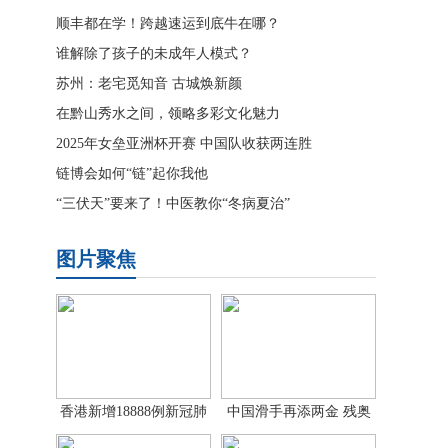
贝亲婴儿仿生胎脂
顺丰都在学！跨越速运到底牛在哪？
谁解除了孩子的未成年人模式？
苏州：老宅觅知音 古城焕新颜
在黔山秀水之间，领略多彩文化魅力
2025年女垒亚洲杯开赛 中国队收获两连胜
链博会如何“链”起你我他
“三伏天”要来了！中医教你“冬病夏治”
图片聚焦
香港新增18888例新冠肺
中国滑手再添两金 残奥
炎确诊病
单板滑雪