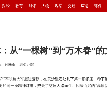
财经
教育
时评
人物
观察
交通
应急
环保
木：从“一棵树”到“万木春”
辑：
付琳峰
浏览：
657
将军率筑路大军挺进荒原，在黄沙漫卷处扎下第一顶帐篷，种下
更如同一座精神灯塔，照亮了这座因路而生、因绿而兴的“高原