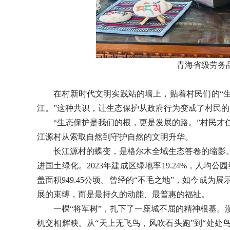
青海
省级劳务
在村新时代文明实践站的墙上，贴着村民们的“生态
江。”这种共识，让生态保护从政府行为变成了村民
“生态保护是我们的根，更是发展的路。”村民才仁
江源村从索取自然到守护自然的文明升华。
长江源村的蝶变，是格尔木全域生态答卷的缩影。这
进国土绿化。2023年建成区绿地率19.24%，人均公园
盖面积949.45公顷。曾经的“不毛之地”，如今成
展的束缚，而是最持久的动能、最普惠的福祉。
一棵“将军树”，扎下了一座城不屈的精神根基。漫
机交相辉映。从“天上无飞鸟，风吹石头跑”到“处处