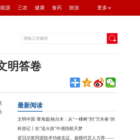
能源
三农
健康
食药
旅游
更多
的文明答卷
第
最新阅读
新
文明中国·青海篇|格尔木：从“一棵树”到“万木春”的
文明答卷
科游记丨在“追火箭”中感悟航天梦
诺贝尔奖同源技术功效实证、超模代言人力荐——