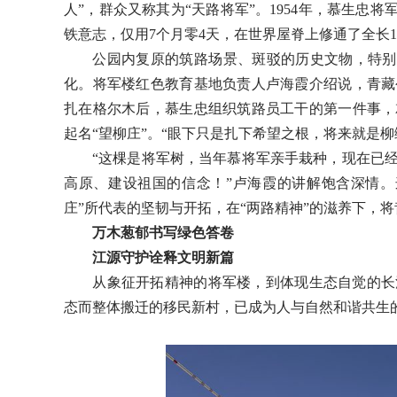
人”，群众又称其为“天路将军”。1954年，慕生忠
铁意志，仅用7个月零4天，在世界屋脊上修通了全长1
公园内复原的筑路场景、斑驳的历史文物，特别是象
化。将军楼红色教育基地负责人卢海霞介绍说，青藏
扎在格尔木后，慕生忠组织筑路员工干的第一件事，
起名“望柳庄”。“眼下只是扎下希望之根，将来就是柳
“这棵是将军树，当年慕将军亲手栽种，现在已经长
高原、建设祖国的信念！”卢海霞的讲解饱含深情。
庄”所代表的坚韧与开拓，在“两路精神”的滋养下，
万木葱郁书写绿色答卷
江源守护诠释文明新篇
从象征开拓精神的将军楼，到体现生态自觉的长江
态而整体搬迁的移民新村，已成为人与自然和谐共生