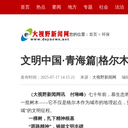
首页
热点
要闻
地方
专题
社会
法治
您的位置：
首页
>
环保
文明中国·青海篇|格尔
发布时间：2025-07-17 14:15:21
来源：
大视野新闻网
编
（大视野新闻网讯 付琳峰）
七十年前，慕生忠
一批树木——它不仅是格尔木作为城市的地理起点，
城”的文明征程。
一棵树，扎下精神根基
“两路精神”，铸就文明丰碑