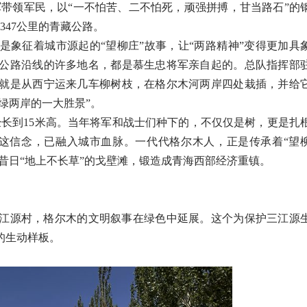
将军带领军民，以“一不怕苦、二不怕死，顽强拼搏，甘当路石”的
347公里的青藏公路。
征着城市源起的“望柳庄”故事，让“两路精神”变得更加具
公路沿线的许多地名，都是慕生忠将军亲自起的。总队指挥部
就是从西宁运来几车柳树枝，在格尔木河两岸四处栽插，并给
绿两岸的一大胜景”。
到15米高。当年将军和战士们种下的，不仅仅是树，更是扎
这信念，已融入城市血脉。一代代格尔木人，正是传承着“望
将昔日“地上不长草”的戈壁滩，锻造成青海西部经济重镇。
源村，格尔木的文明叙事在绿色中延展。这个为保护三江源
的生动样板。