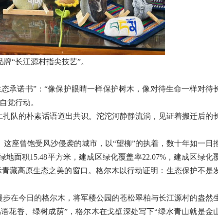
品牌
“
长江源村
指尖技艺
”
。
承诺书”：“像保护眼睛一样保护树木，像对待生命一样对待
的自觉行动。
扎队的朴素话语道出共识。沱沱河静静流淌，见证着搬迁后的
座曾饱受风沙侵袭的城市，以“望柳”的执着，数十年如一日
绿地面积15.48平方米，建成区绿化覆盖率22.07%，建成区绿化
为展示青藏高原生态之美的窗口。格尔木以行动证明：生态保护不是
步在今日的格尔木，将军楼公园的苍松翠柏与长江源村的盎然
鸟语花香、绿树成荫”，格尔木在戈壁深处写下“绿水青山就是金