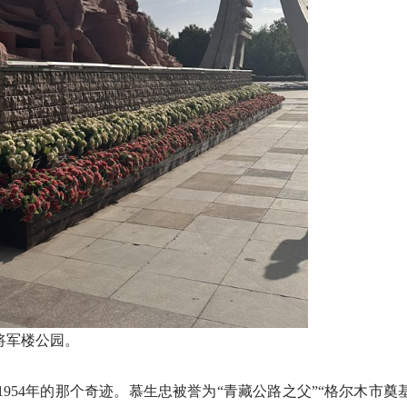
将军楼公园。
4年的那个奇迹。慕生忠被誉为“青藏公路之父”“格尔木市奠