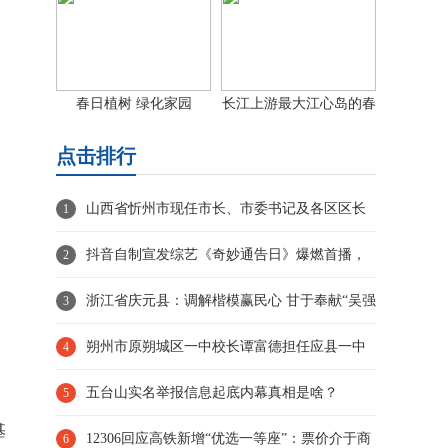
春日植树 绿化家园
长江上游最大江心岛的春
日画卷
点击排行
山西省忻州市现任市长、市委书记及各区区长
1
抖音自制宣发综艺《奇妙通告日》爆燃首播，
2
携手《解密》剧组共闯奇
浙江省庆元县：调解楷模赢民心 甘于奉献“吴强
3
忠“
朔州市原朔城区一中校长谭富德担任应县一中
4
校长！
五台山实名举报信息起底内幕真相是啥？
5
基
12306回应高铁新增“优选一等座”：票价介于商
6