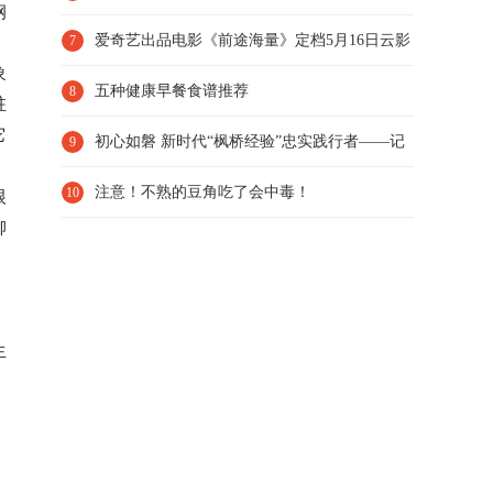
钢
务座和一等座之间
爱奇艺出品电影《前途海量》定档5月16日云影
7
象
院独播 包贝尔明道演
五种健康早餐食谱推荐
8
驻
它
初心如磐 新时代“枫桥经验”忠实践行者——记
9
全国十大法制新闻
注意！不熟的豆角吃了会中毒！
10
根
柳
生