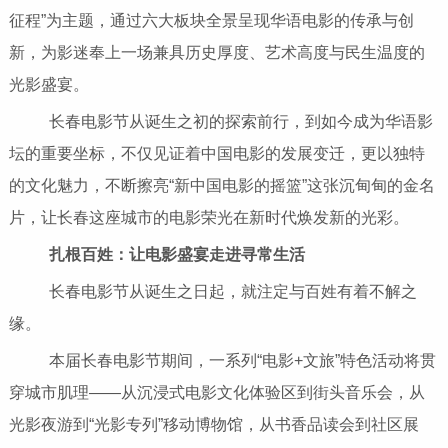
征程”为主题，通过六大板块全景呈现华语电影的传承与创
新，为影迷奉上一场兼具历史厚度、艺术高度与民生温度的
光影盛宴。
长春电影节从诞生之初的探索前行，到如今成为华语影
坛的重要坐标，不仅见证着中国电影的发展变迁，更以独特
的文化魅力，不断擦亮“新中国电影的摇篮”这张沉甸甸的金名
片，让长春这座城市的电影荣光在新时代焕发新的光彩。
扎根百姓：让电影盛宴走进寻常生活
长春电影节从诞生之日起，就注定与百姓有着不解之
缘。
本届长春电影节期间，一系列“电影+文旅”特色活动将贯
穿城市肌理——从沉浸式电影文化体验区到街头音乐会，从
光影夜游到“光影专列”移动博物馆，从书香品读会到社区展