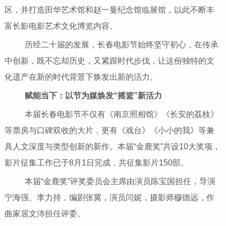
区，并打造田华艺术馆和赵一曼纪念馆临展馆，以此不断丰
富长影电影艺术文化博览内容。
历经二十届的发展，长春电影节始终坚守初心，在传承
中创新，既不忘却历史，又紧跟时代步伐，让这份独特的文
化遗产在新的时代背景下焕发出新的活力。
赋能当下：以节为媒焕发“摇篮”新活力
本届长春电影节不仅有《南京照相馆》《长安的荔枝》
等票房与口碑双收的大片，更有《戏台》《小小的我》等兼
具人文深度与类型创新的新作。本届“金鹿奖”共设10大奖项，
影片征集工作已于8月1日完成，共征集影片150部。
本届“金鹿奖”评奖委员会主席由演员陈宝国担任，导演
宁海强、李力持，编剧张冀，演员闫妮，摄影师穆德远，作
曲家居文沛担任评委。