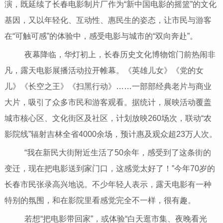
演，既延续了长春电影制片厂作为“新中国电影的摇篮”的文化
基因，又以年轻化、互动性、惠民生的姿态，让市民与游客
在“可触可感”的体验中，感受电影与城市的“双向奔赴”。
夜幕降临，华灯初上，长春历史文化博物馆门前热闹非
凡，露天电影展播活动拉开帷幕。《英雄儿女》《党的女
儿》《长空之王》《扫黑行动》……一部部经典老片与商业
大片，吸引了众多市民和游客观看。据统计，展映活动覆盖
城市核心区、文化街区及社区，计划放映260场次，联动“农
影院线”辐射吉林全省4000余场，预计惠及观众超23万人次。
“我在新民大街附近生活了50余年，感受到了这条街的
变迁，现在把电影送到家门口，这感觉太好了！”今年70岁的
长春市民张录高兴地说。不少年轻人表示，露天电影有一种
特别的氛围，和在影院里看感觉完全不一样，很有趣。
若想“把电影带回家”，或体验“白天逛市集、夜晚看光