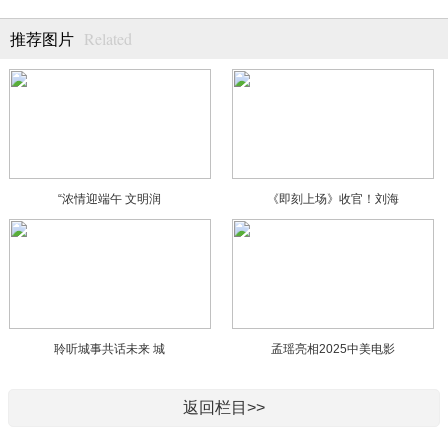
Related
推荐图片
“浓情迎端午 文明润
《即刻上场》收官！刘海
聆听城事共话未来 城
孟瑶亮相2025中美电影
返回栏目>>