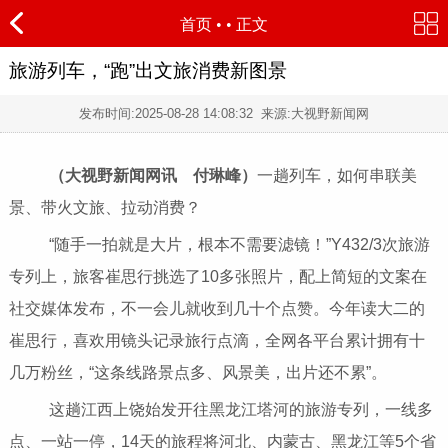
首页
•
• 正文
旅游列车，“跑”出文旅消费新图景
发布时间:
2025-08-28 14:08:32
来源:大视野新闻网
（大视野新闻网讯 付琳峰）
一趟列车，如何串联美
景、带火文旅、拉动消费？
“随手一拍就是大片，根本不需要滤镜！”Y432/3次旅游
专列上，旅客崔思行挑选了10多张照片，配上简短的文案在
社交媒体发布，不一会儿就收到几十个点赞。今年读大二的
崔思行，喜欢用镜头记录旅行点滴，全网各平台累计拥有十
几万粉丝，“这条线路景点多、风景美，出片还不累”。
这趟江西上饶始发开往黑龙江塔河的旅游专列，一线多
点、一站一停，14天的旅程将河北、内蒙古、黑龙江等5个省