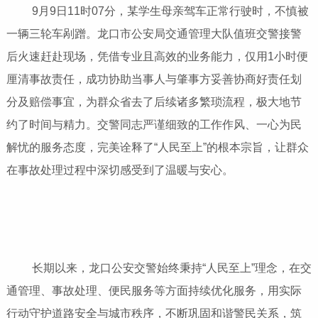
9月9日11时07分，某学生母亲驾车正常行驶时，不慎被
一辆三轮车剐蹭。龙口市公安局交通管理大队值班交警接警
后火速赶赴现场，凭借专业且高效的业务能力，仅用1小时便
厘清事故责任，成功协助当事人与肇事方妥善协商好责任划
分及赔偿事宜，为群众省去了后续诸多繁琐流程，极大地节
约了时间与精力。交警同志严谨细致的工作作风、一心为民
解忧的服务态度，完美诠释了“人民至上”的根本宗旨，让群众
在事故处理过程中深切感受到了温暖与安心。
长期以来，龙口公安交警始终秉持“人民至上”理念，在交
通管理、事故处理、便民服务等方面持续优化服务，用实际
行动守护道路安全与城市秩序，不断巩固和谐警民关系，筑