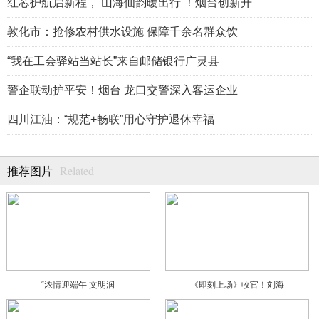
红芯护航启新程， 山海仙韵暖出行 ！烟台创新开
敦化市：抢修农村供水设施 保障千余名群众饮
“我在工会驿站当站长”来自邮储银行广灵县
警企联动护平安！烟台 龙口交警深入客运企业
四川江油：“规范+畅联”用心守护退休幸福
Related
推荐图片
“浓情迎端午 文明润
《即刻上场》收官！刘海