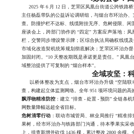
2025 年 6 月 12 日，芝罘区凤凰台街道公跨铁
主任杨磊带队的公益诉讼调研组，与烟台市环治办、芝
查。防撞护栏不达标、线缆附挂无序、危树侵限、闲
座谈会上，跨部门协作的 “四定” 方案应声落地：
栏，交警同步增设警示牌；区综合执法局确权线缆及
市域化改造契机统筹规划彻底解决；芝罘区环治办督
加固封闭。“10 天整改期既是承诺更是责任。” 
域整治提供了可复制的 “烟台样本”。
全域攻坚：
以桥体整改为支点，烟台市环治办升级 “空陆联动”
查，构建起立体监测网络。全年 951 项环境问题的
飘浮物精准防控
：建立 “排查 - 处置 - 预防” 全链
网数量降幅远超全省目标。
危树清零行动
：联动市城管局、林业局推行 “精准排查
果树，经市环治办与铁路部门沟通，待本季果实采收后
上，排查新增并砍伐 1436 棵，累计整改 2800 余棵