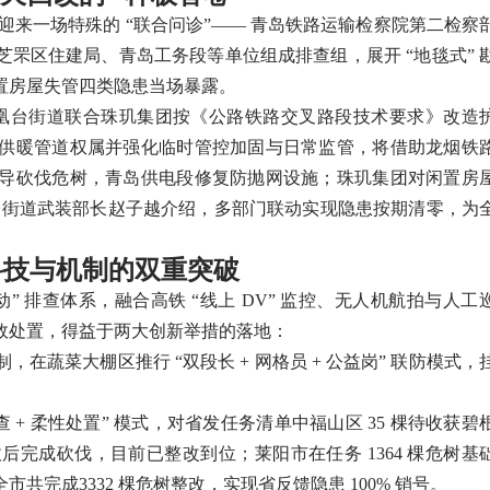
路桥迎来一场特殊的 “联合问诊”—— 青岛铁路运输检察院第二检察
罘区住建局、青岛工务段等单位组成排查组，展开 “地毯式” 
置房屋失管四类隐患当场暴露。
凤凰台街道联合珠玑集团按《公路铁路交叉路段技术要求》改造
供暖管道权属并强化临时管控加固与日常监管，将借助龙烟铁
导砍伐危树，青岛供电段修复防抛网设施；珠玑集团对闲置房
凤凰台街道武装部长赵子越介绍，多部门联动实现隐患按期清零，为
科技与机制的双重突破
 排查体系，融合高铁 “线上 DV” 监控、无人机航拍与人工
高效处置，得益于两大创新举措的落地：
条机制，在蔬菜大棚区推行 “双段长 + 网格员 + 公益岗” 联防模式，
 + 柔性处置” 模式，对省发任务清单中福山区 35 棵待收获碧
完成砍伐，目前已整改到位；莱阳市在任务 1364 棵危树基
。全市共完成3332 棵危树整改，实现省反馈隐患 100% 销号。