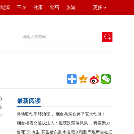
能源
三农
健康
食药
旅游
更多
0
最新阅读
局
路地联动闭环治理， 烟台共筑铁路平安大动脉！
2
烟台栖霞交通执法人：揽获殊荣展风采 ，青春聚力
谱新篇！
鲁花“乐地生”花生蛋白肽水溶肥水稻测产观摩会在江