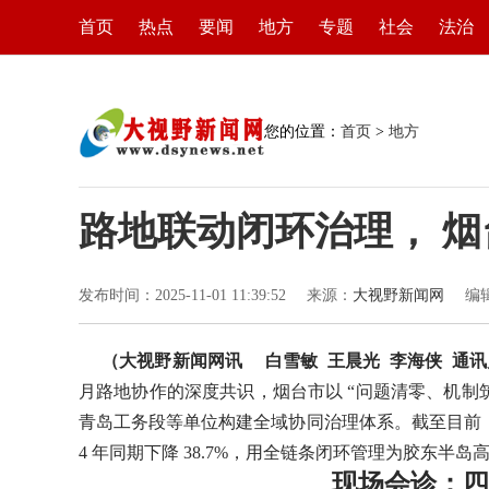
首页
热点
要闻
地方
专题
社会
法治
您的位置：
首页
>
地方
路地联动闭环治理， 
发布时间：2025-11-01 11:39:52
来源：
大视野新闻网
编
（大视野新闻网讯 白雪敏
王晨光
李海侠
通讯
月路地协作的深度共识，烟台市以 “问题清零、机制
青岛工务段等单位构建全域协同治理体系。截至目前，全
4 年同期下降 38.7%，用全链条闭环管理为胶东
现场会诊：四