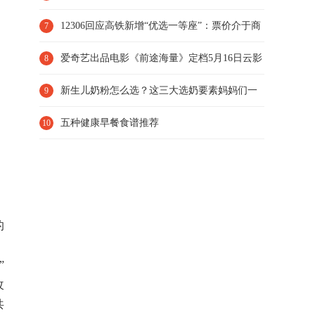
容易长肉的奶粉推荐速览
12306回应高铁新增“优选一等座”：票价介于商
7
务座和一等座之间
爱奇艺出品电影《前途海量》定档5月16日云影
8
院独播 包贝尔明道演
新生儿奶粉怎么选？这三大选奶要素妈妈们一
9
定要知道
五种健康早餐食谱推荐
10
、
的
”
改
共