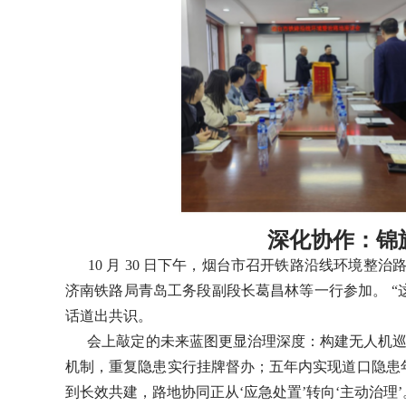
深化协作：锦
10 月 30 日下午，烟台市召开铁路沿线环境整
济南铁路局青岛工务段副段长葛昌林等一行参加。 “
话道出共识。
会上敲定的未来蓝图更显治理深度：构建无人机巡查全
机制，重复隐患实行挂牌督办；五年内实现道口隐患年均
到长效共建，路地协同正从‘应急处置’转向‘主动治理’