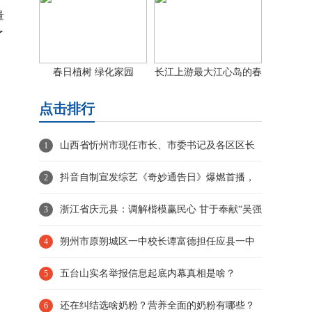
量
了
春日植树 绿化家园
长江上游最大江心岛的春
日画卷
点击排行
山西省忻州市现任市长、市委书记及各区区长
1
抖音自制宣发综艺《奇妙通告日》爆燃首播，
2
携手《解密》剧组共闯奇
浙江省庆元县：调解楷模赢民心 甘于奉献“吴强
3
忠“
朔州市原朔城区一中校长谭富德担任应县一中
4
校长！
五台山实名举报信息起底内幕真相是啥？
5
还在纠结选啥奶粉？营养全面的奶粉有哪些？
6