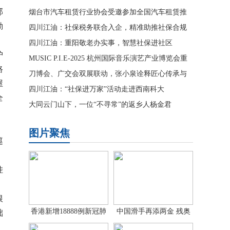
部
西万年举行
烟台市汽车租赁行业协会受邀参加全国汽车租赁推
勘
进会
四川江油：社保税务联合入企，精准助推社保合规
四川江油：重阳敬老办实事，智慧社保进社区
护
MUSIC P.I.E-2025 杭州国际音乐演艺产业博览会重
路
磅回归
刀博会、广交会双展联动，张小泉诠释匠心传承与
屋
创新精神
四川江油：“社保进万家”活动走进西南科大
全
大同云门山下，一位“不寻常”的返乡人杨金君
图片聚焦
巡
挂
根
香港新增18888例新冠肺
中国滑手再添两金 残奥
础
炎确诊病
单板滑雪