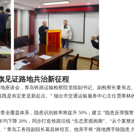
旗见证路地共治新征程
治路地座谈会，青岛铁路运输检察院党组副书记、副检察长董有志
这既是肯定更是新起点。” 烟台市交通运输服务中心主任贾希林
覆盖体系，隐患识别效率将提升 50%；建立 “隐患反弹预警
下降 20%，同步打造铁路沿线 “生态景观画廊”。“从个案整
。” 青岛工务段副段长葛昌林坦言。他亲手将 “路地携手除隐患 