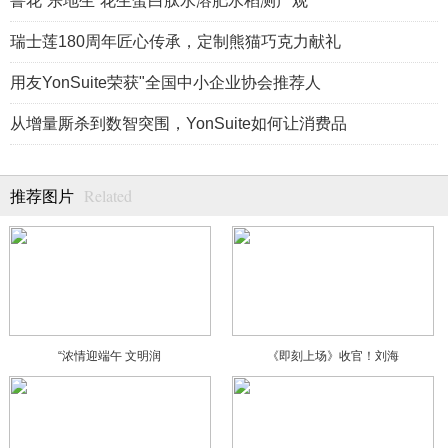
鲁花“乐地生”花生蛋白肽水溶肥水稻测产观
瑞士莲180周年匠心传承，定制熊猫巧克力献礼
用友YonSuite荣获"全国中小企业协会推荐人
从增量厮杀到数智突围，YonSuite如何让消费品
Related
推荐图片
“浓情迎端午 文明润
《即刻上场》收官！刘海