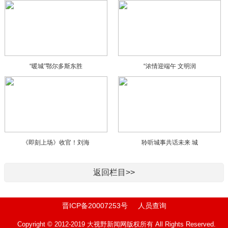
“暖城”鄂尔多斯东胜
“浓情迎端午 文明润
《即刻上场》收官！刘海
聆听城事共话未来 城
返回栏目>>
晋ICP备20007253号
人员查询
Copyright © 2012-2019 大视野新闻网版权所有 All Rights Reserved.