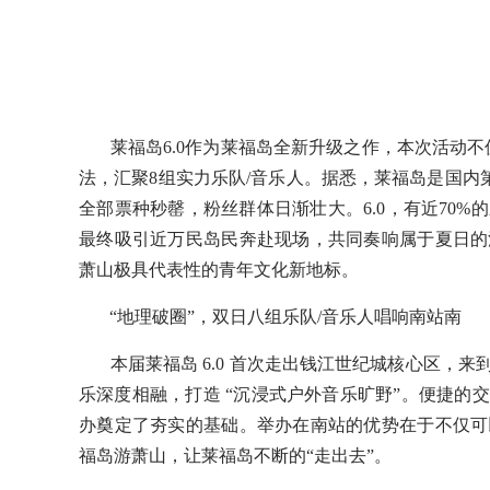
莱福岛6.0作为莱福岛全新升级之作，本次活动不仅延
法，汇聚8组实力乐队/音乐人。据悉，莱福岛是国内
全部票种秒罄，粉丝群体日渐壮大。6.0，有近70
最终吸引近万民岛民奔赴现场，共同奏响属于夏日的
萧山极具代表性的青年文化新地标。
“地理破圈”，双日八组乐队/音乐人唱响南站南
本届莱福岛 6.0 首次走出钱江世纪城核心区，来
乐深度相融，打造 “沉浸式户外音乐旷野”。便捷的
办奠定了夯实的基础。举办在南站的优势在于不仅可
福岛游萧山，让莱福岛不断的“走出去”。