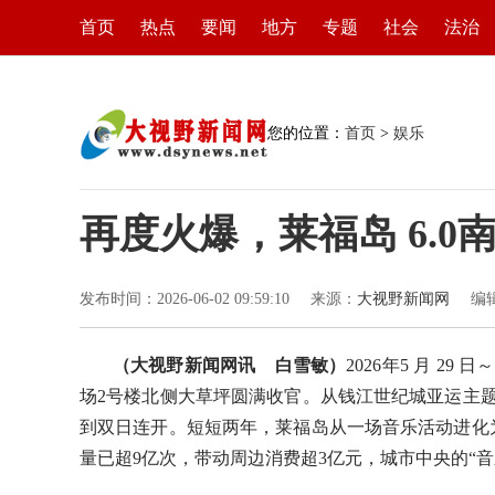
首页
热点
要闻
地方
专题
社会
法治
您的位置：
首页
>
娱乐
再度火爆，莱福岛 6.
发布时间：2026-06-02 09:59:10
来源：
大视野新闻网
编
（大视野新闻网讯 白雪敏）
2026年5 月 29
场2号楼北侧大草坪圆满收官。从钱江世纪城亚运主
到双日连开。短短两年，莱福岛从一场音乐活动进化
量已超9亿次，带动周边消费超3亿元，城市中央的“音