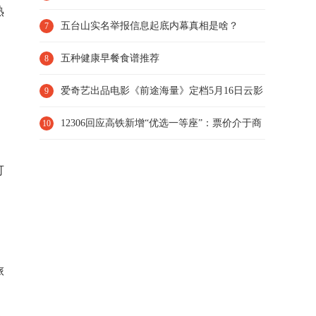
熟
定要知道
五台山实名举报信息起底内幕真相是啥？
7
。
五种健康早餐食谱推荐
8
爱奇艺出品电影《前途海量》定档5月16日云影
9
院独播 包贝尔明道演
12306回应高铁新增“优选一等座”：票价介于商
10
务座和一等座之间
可
、
旅