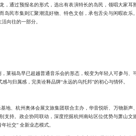
龙，通过预报名的形式，选出有表演特长的岛民，领唱大家耳
而岛民市集则汇聚潮流好物、特色文创，承包舌尖与闲暇欢乐
生活向往的一部分。
，莱福岛早已超越普通音乐会的形态，蜕变为年轻人可参与、
感与归属感，完美诠释品牌“永远的乌托邦”的初心与情怀。
乐基地、杭州奥体会展文旅集团联合主办，华音悦听、万物新声
别支持。政企协同联动，深度挖掘杭州南站区位优势与萧山文
 青年社交” 全新业态模式。