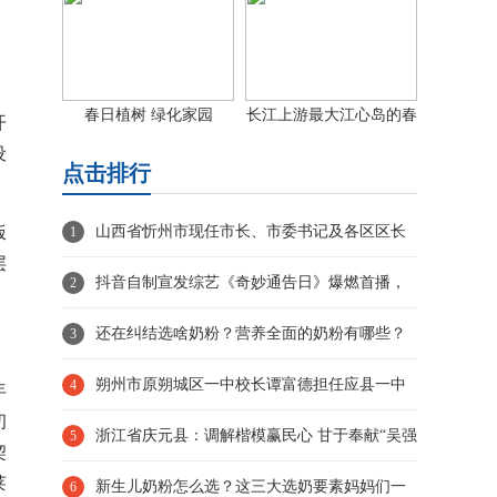
春日植树 绿化家园
长江上游最大江心岛的春
开
日画卷
设
点击排行
饭
山西省忻州市现任市长、市委书记及各区区长
1
层
抖音自制宣发综艺《奇妙通告日》爆燃首播，
2
携手《解密》剧组共闯奇
还在纠结选啥奶粉？营养全面的奶粉有哪些？
3
容易长肉的奶粉推荐速览
朔州市原朔城区一中校长谭富德担任应县一中
4
年
初
校长！
浙江省庆元县：调解楷模赢民心 甘于奉献“吴强
5
契
莱
忠“
新生儿奶粉怎么选？这三大选奶要素妈妈们一
6