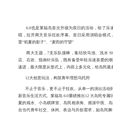
6.0也是莱福岛首次升级为双日的活动，给了乐迷更
唱，拉开两天音乐狂欢序幕。首日采用演唱会模式，单
置“初夏的影子”、“麦田的守望”
两大主题，7支乐队接棒，集结饮马池、浅水 ShallowEnd、
店、石岩、指南针乐队，既有备受年轻乐迷喜爱的潮
递进，最大限度从形式上，内容上多元化，给岛民最
12大创意玩法，构筑青年理想乌托邦
不止于音乐，更不止于狂欢。从单一的演出活动到
新音乐生活方式。莱福岛 6.0重磅推出12 大岛民
夏的戏水、小岛棋牌室、岛民相亲角、摇滚中医、岛
合当代青年社交、休闲、表达与共创需求，如岛民舞