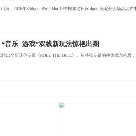
2026年&ldquo;5&middot;19中国旅游日&rdquo;海淀分会场活动在
E》 “音乐+游戏”双线新玩法惊艳出圈
出全新迷你专辑《ROLL THE DICE》。从整张专辑的整体概念构思，