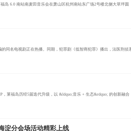
 日，莱福岛 6.0 南站南麦田音乐会在萧山区杭州南站东广场2号楼北侧大草坪圆
编的同名电视剧正在热播。同期，犯罪剧《低智商犯罪》播出，法医刑侦
岛历经5届迭代升级，以 &ldquo;音乐 + 生态&rdquo; 的创新融合
日海淀分会场活动精彩上线