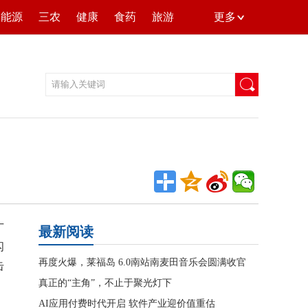
能源
三农
健康
食药
旅游
更多
广
最新阅读
闪
再度火爆，莱福岛 6.0南站南麦田音乐会圆满收官
击
真正的“主角”，不止于聚光灯下
AI应用付费时代开启 软件产业迎价值重估