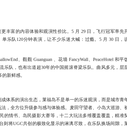
丰富的内容体验和观演性价比。5 月 29 日，飞行冠军率先
乐队120分钟表演，让不少乐迷大喊：过瘾。5 月 30 日，
觀觀 Guanguan 、花墙 FancyWall、PeaceHotel 和平
流乐队，也有出道超30年的中国摇滚脊梁乐队。曲风多元，层
多的新鲜感。
成体系的演出生态，莱福岛不是单一的乐迷观演，而是城市青
专属玩法，全方位升级参与感与体验感。麦田守望者、小岛大巡游、
民的情书、岛民摄影大赛等，十二大玩法多维覆盖覆盖，精准
台则将UGC共创的极致化显示的淋漓尽致，在乐队换场间隙，