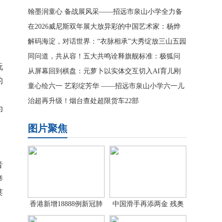
翰墨润童心 备战展风采——招远市泉山小学全力备
战市艺术月书画
在2026威尼斯双年展大放异彩的中国艺术家：杨烨
炘
解码海淀，对话世界：“衣脉相承”大秀绽放三山五园
同问道，共从容！五大共鸣诠释旗舰标准：极狐问
玩
道V9上市19.48万起
从屏幕回到棋盘：元萝卜以实体交互切入AI育儿刚
的
需市场
童心绘六一 艺彩绽芳华 ——招远市泉山小学六一儿
，
童节学生美术
治超再升级！烟台查处超限货车22部
为
图片聚焦
音
举
莱
香港新增18888例新冠肺
中国滑手再添两金 残奥
炎确诊病
单板滑雪