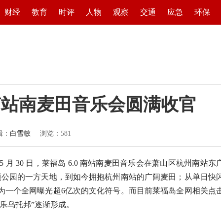
财经
教育
时评
人物
观察
交通
应急
环保
0南站南麦田音乐会圆满收官
辑：
白雪敏
浏览：
581
 日～5 月 30 日，莱福岛 6.0 南站南麦田音乐会在萧山区杭州南站东
题公园的一方天地，到如今拥抱杭州南站的广阔麦田；从单日快
为一个全网曝光超6亿次的文化符号。而目前莱福岛全网相关点
乐乌托邦”逐渐形成。