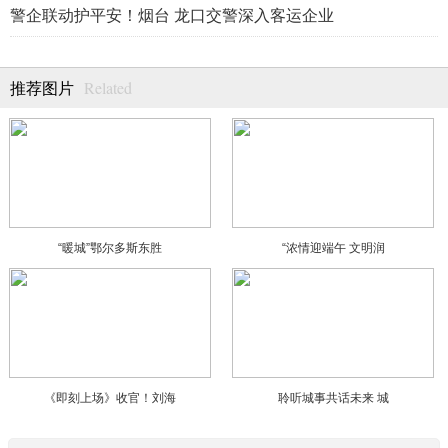
警企联动护平安！烟台 龙口交警深入客运企业
Related
推荐图片
“暖城”鄂尔多斯东胜
“浓情迎端午 文明润
《即刻上场》收官！刘海
聆听城事共话未来 城