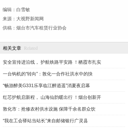
编辑：白雪敏
来源：大视野新闻网
供稿：烟台市汽车租赁行业协会
Related
相关文章
安全宣传进沿线， 护航铁路平安路 ！栖霞市扎实
一台钩机的“转向”：敦化一合作社洪水中的抉
“畅游醉美G331乐享临江醉逍遥”消夏夜启幕
红芯护航启新程， 山海仙韵暖出行 ！烟台创新开
敦化市：抢修农村供水设施 保障千余名群众饮
“我在工会驿站当站长”来自邮储银行广灵县