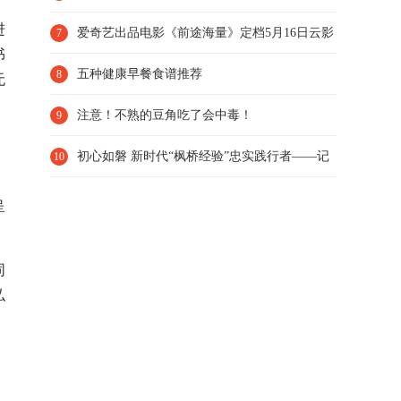
进
务座和一等座之间
爱奇艺出品电影《前途海量》定档5月16日云影
7
书
院独播 包贝尔明道演
五种健康早餐食谱推荐
8
无
注意！不熟的豆角吃了会中毒！
9
初心如磐 新时代“枫桥经验”忠实践行者——记
10
全国十大法制新闻
呈
同
弘