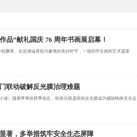
幅作品”献礼国庆 76 周年书画展启幕！
爽，丹桂飘香。在这满溢喜悦与豪情的美好时节，一场别开生面的艺术盛宴
门联动破解反光膜治理难题
江 姜小波）随着苹果收获季临近，铁路沿线遗留的反光膜成为威胁铁路安全运
显著，多举措筑牢安全生态屏障