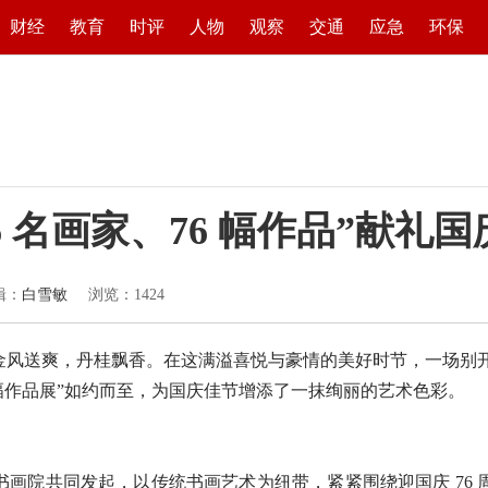
财经
教育
时评
人物
观察
交通
应急
环保
 名画家、76 幅作品”献礼国
辑：
白雪敏
浏览：
1424
金风送爽，丹桂飘香。在这满溢喜悦与豪情的美好时节，一场别
76 幅作品展”如约而至，为国庆佳节增添了一抹绚丽的艺术色彩。
画院共同发起，以传统书画艺术为纽带，紧紧围绕迎国庆 76 