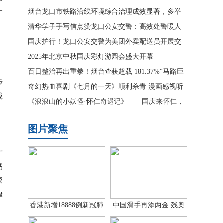
一
力派艺人身份
烟台龙口市铁路沿线环境综合治理成效显著，多举
措筑牢安全生态屏障
清华学子手写信点赞龙口公安交警：高效处警暖人
心，为民服务显担当
国庆护行！龙口公安交警为美团外卖配送员开展交
通安全主题宣讲
2025年北京中秋国庆彩灯游园会盛大开幕
百日整治再出重拳！烟台查获超载 181.37%“马路巨
步
无霸”
奇幻热血喜剧《七月的一天》顺利杀青 漫画感视听
诚
语言重塑励志成
《浪浪山的小妖怪·怀仁奇遇记》——国庆来怀仁，
当个快乐“小妖王
图片聚焦
宁
书
深
律
香港新增18888例新冠肺
中国滑手再添两金 残奥
炎确诊病
单板滑雪