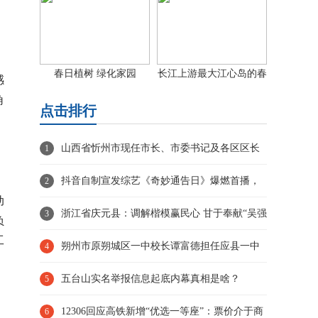
春日植树 绿化家园
长江上游最大江心岛的春
感
日画卷
角
点击排行
山西省忻州市现任市长、市委书记及各区区长
1
抖音自制宣发综艺《奇妙通告日》爆燃首播，
2
动
携手《解密》剧组共闯奇
浙江省庆元县：调解楷模赢民心 甘于奉献“吴强
3
负
工
忠“
朔州市原朔城区一中校长谭富德担任应县一中
4
校长！
五台山实名举报信息起底内幕真相是啥？
5
12306回应高铁新增“优选一等座”：票价介于商
6