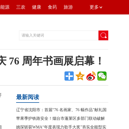
能源
三农
健康
食药
旅游
更多
庆 76 周年书画展启幕！
开
最新阅读
辽宁省沈阳市：首届“76 名画家、76 幅作品”献礼国
庆 76 周年书画
苹果季护铁路安全！烟台市蓬莱区多部门联动破解
周
反光膜治理难题
姚琛斩获WMA“年度表现力歌手大奖”夯实全能型实