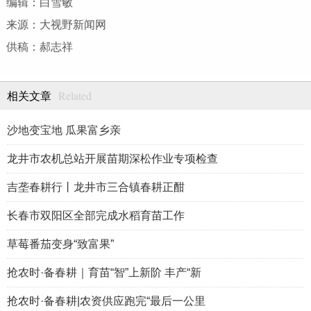
编辑：白雪敏
来源：大视野新闻网
供稿：郝志祥
Related
相关文章
沙地变宝地 瓜果富乡亲
龙井市农机总站开展苗期深松作业专项检查
吉垄春耕行丨龙井市三合镇春耕正酣
长春市双阳区全部完成水稻育苗工作
草莓番茄变身“致富果”
抢农时·备春耕｜育苗“智”上新阶 丰产“新
抢农时·备春耕|农资供应跑完“最后一公里