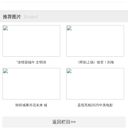
Related
推荐图片
“浓情迎端午 文明润
《即刻上场》收官！刘海
聆听城事共话未来 城
孟瑶亮相2025中美电影
返回栏目>>