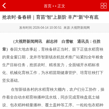
首页
•
• 正文
抢农时·备春耕｜育苗“智”上新阶 丰产“新”中有底
发布时间:
2026-04-14 10:00:51
来源:大视野新闻网
（大视野新闻网讯 郝志祥 白雪敏 通讯员：任胜
章）
春回大地农事起，育秧备耕正当时。眼下正值水稻育秧
的黄金窗口期，龙井市智新镇农机技术推广站紧扣全年粮食
生产目标任务，抢抓农时、精准发力，全面铺开水稻标准
化、机械化育秧工作，为水稻苗期健康管护、培育壮秧打下
坚实基础。
在智新镇各村的水稻育秧大棚内，农户们分工协作，操
作着全自动水稻育秧播种流水线，同步完成育秧盘底土铺
设、包衣稻种精量播种、覆土盖种等工序。一粒粒包衣稻种