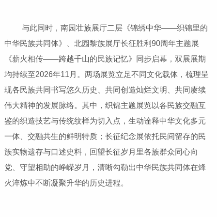
与此同时，南园壮族展厅二层《锦绣中华——织锦里的
中华民族共同体》、北园黎族展厅长征胜利90周年主题展
《薪火相传——跨越千山的民族记忆》同步启幕，双展展期
均持续至2026年11月。两场展览立足不同文化载体，梳理呈
现各民族共同书写悠久历史、共同创造灿烂文明、共同赓续
伟大精神的发展脉络。其中，织锦主题展览以各民族交融互
鉴的织造技艺与传统纹样为切入点，生动诠释中华文化多元
一体、交融共生的鲜明特质；长征纪念展依托民间留存的民
族实物遗存与口述史料，回望长征岁月里各族群众同心向
党、守望相助的峥嵘岁月，清晰勾勒出中华民族共同体在烽
火淬炼中不断凝聚升华的历史进程。