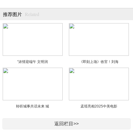
Related
推荐图片
“浓情迎端午 文明润
《即刻上场》收官！刘海
聆听城事共话未来 城
孟瑶亮相2025中美电影
返回栏目>>