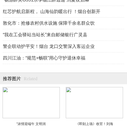
红芯护航启新程， 山海仙韵暖出行 ！烟台创新开
敦化市：抢修农村供水设施 保障千余名群众饮
“我在工会驿站当站长”来自邮储银行广灵县
警企联动护平安！烟台 龙口交警深入客运企业
四川江油：“规范+畅联”用心守护退休幸福
Related
推荐图片
“浓情迎端午 文明润
《即刻上场》收官！刘海