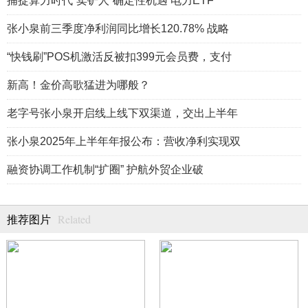
捕捉算力时代“卖铲人”确定性机遇 电力ETF
张小泉前三季度净利润同比增长120.78% 战略
“快钱刷”POS机激活反被扣399元会员费，支付
新高！金价高歌猛进为哪般？
老字号张小泉开启线上线下双渠道，交出上半年
张小泉2025年上半年年报公布：营收净利实现双
融资协调工作机制“扩圈” 护航外贸企业破
Related
推荐图片