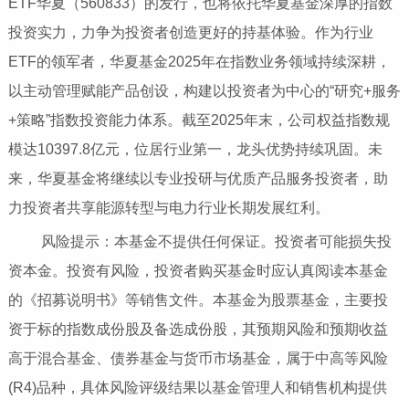
ETF华夏（560833）的发行，也将依托华夏基金深厚的指数
投资实力，力争为投资者创造更好的持基体验。作为行业
ETF的领军者，华夏基金2025年在指数业务领域持续深耕，
以主动管理赋能产品创设，构建以投资者为中心的“研究+服务
+策略”指数投资能力体系。截至2025年末，公司权益指数规
模达10397.8亿元，位居行业第一，龙头优势持续巩固。未
来，华夏基金将继续以专业投研与优质产品服务投资者，助
力投资者共享能源转型与电力行业长期发展红利。
风险提示：本基金不提供任何保证。投资者可能损失投
资本金。投资有风险，投资者购买基金时应认真阅读本基金
的《招募说明书》等销售文件。本基金为股票基金，主要投
资于标的指数成份股及备选成份股，其预期风险和预期收益
高于混合基金、债券基金与货币市场基金，属于中高等风险
(R4)品种，具体风险评级结果以基金管理人和销售机构提供